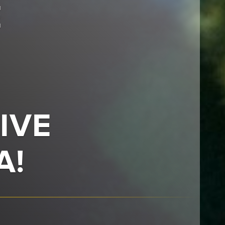
E
IVE
A!