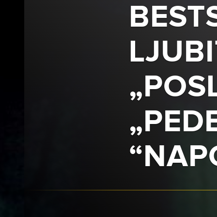
BEST
LJUBI
„POSL
„PEDE
“NAP