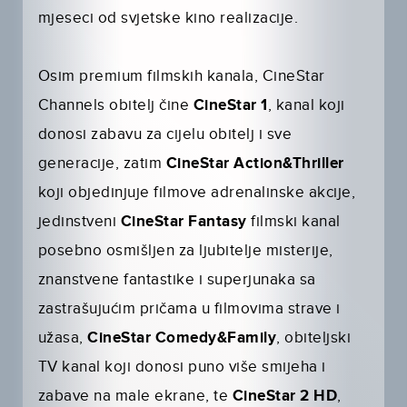
mjeseci od svjetske kino realizacije.
Osim premium filmskih kanala, CineStar
Channels obitelj čine
CineStar 1
, kanal koji
donosi zabavu za cijelu obitelj i sve
generacije, zatim
CineStar Action&Thriller
koji objedinjuje filmove adrenalinske akcije,
jedinstveni
CineStar Fantasy
filmski kanal
posebno osmišljen za ljubitelje misterije,
znanstvene fantastike i superjunaka sa
zastrašujućim pričama u filmovima strave i
užasa,
CineStar Comedy&Family
, obiteljski
TV kanal koji donosi puno više smijeha i
zabave na male ekrane, te
CineStar 2 HD
,