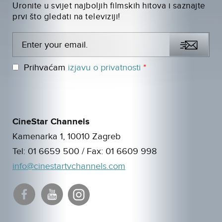
Uronite u svijet najboljih filmskih hitova i saznajte
prvi što gledati na televiziji!
Prihvaćam
izjavu o privatnosti
*
CineStar Channels
Kamenarka 1, 10010 Zagreb
Tel:
01 6659 500
/ Fax:
01 6609 998
info@cinestartvchannels.com