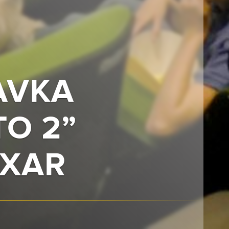
AVKA
O 2”
IXAR