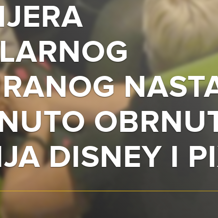
IJERA
LARNOG
IRANOG NAST
RNUTO OBRNUT
JA DISNEY I P