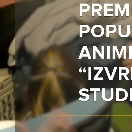
PREM
POPU
ANIM
“IZV
STUDI