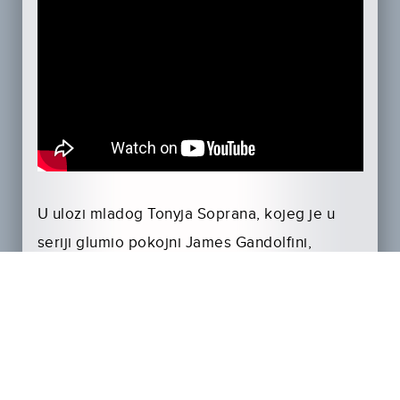
U ulozi mladog Tonyja Soprana, kojeg je u
seriji glumio pokojni James Gandolfini,
pojavljuje se njegov sin
Michael Gandolfini
. U
ostalim ulogama gledat ćemo
Allessandra
Nivola
,
Lesliea Odoma Jr.
,
Jona Bernthala
,
Coreya Stolla
,
Billya Mangussena
te
oskarovku
Veru Farmiga
. Također nekoliko