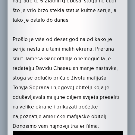
nagrade te 5 Zlatnih globusa, stoga ne čudi
što je vrlo brzo stekla status kultne serije, a
tako je ostalo do danas.
Prošlo je više od deset godina od kako je
serija nestala u tami malih ekrana. Prerana
smrt Jamesa Gandolfinija onemogućila je
redatelju Davidu Chaseu snimanje nastavka,
stoga se odlučio priču o životu mafijaša
Tonyja Soprana i njegovoj obitelji koja je
oduševljavala milijune diljem svijeta preseliti
na velike ekrane i prikazati početke
najpoznatije američke mafijaške obitelji.
Donosimo vam najnoviji trailer filma: