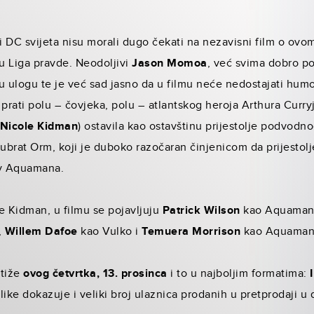
i DC svijeta nisu morali dugo čekati na nezavisni film o ov
lmu Liga pravde. Neodoljivi
Jason Momoa
, već svima dobro poz
vu ulogu te je već sad jasno da u filmu neće nedostajati humor
 prati polu – čovjeka, polu – atlantskog heroja Arthura Curryj
Nicole Kidman
) ostavila kao ostavštinu prijestolje podvodno
rat Orm, koji je duboko razočaran činjenicom da prijestolje
tiv Aquamana.
 Kidman, u filmu se pojavljuju
Patrick Wilson
kao Aquamano
,
Willem Dafoe
kao Vulko i
Temuera Morrison
kao Aquamano
stiže
ovog četvrtka, 13. prosinca
i to u najboljim formatima:
blike dokazuje i veliki broj ulaznica prodanih u pretprodaji 