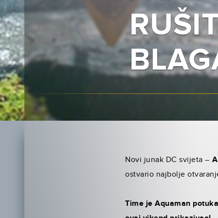
RUŠI
BLAG
Novi junak DC svijeta –
A
ostvario najbolje otvaranj
Time je Aquaman potukao