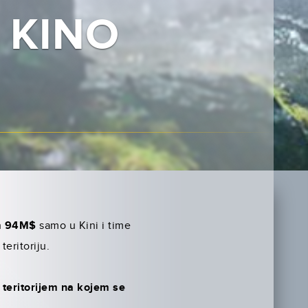
 KINO
h
94M$
samo u Kini i time
teritoriju.
teritorijem na kojem se