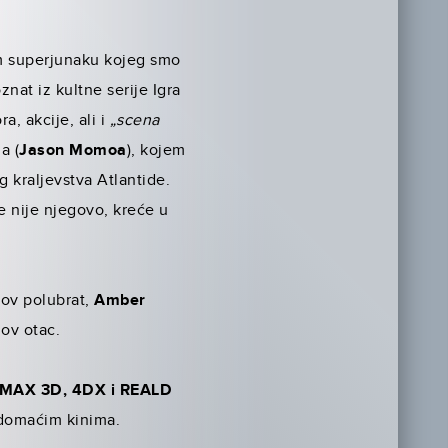
om superjunaku kojeg smo
nat iz kultne serije Igra
a, akcije, ali i
„scena
a (
Jason Momoa
), kojem
g kraljevstva Atlantide.
 nije njegovo, kreće u
v polubrat,
Amber
v otac.
IMAX 3D, 4DX i REALD
u domaćim kinima.