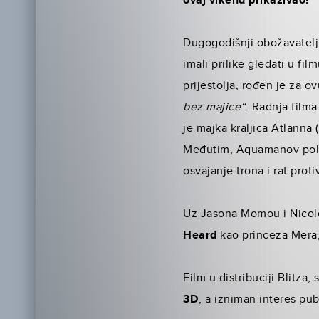
ovaj vikend prikazivao!
Dugogodišnji obožavatelj
imali prilike gledati u fi
prijestolja, rođen je za o
bez majice“
. Radnja filma
je majka kraljica Atlanna (
Međutim, Aquamanov polub
osvajanje trona i rat pro
Uz Jasona Momou i Nicole
Heard
kao princeza Mera
Film u distribuciji Blitza, 
3D
, a izniman interes pu