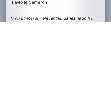
izjavio je Cameron
“Prvi filmovi su relevantniji danas nego li u
vrijeme kada ih je (Cameron) napravio. Puno
toga čini se kao prognoza jer postaje
realnost svijeta u kome živimo”
, dodaje
Miller.
U ostalim ulogama su
Mackenzie Davis,
Natalia Reyes, Gabriel Luna i Diego Boneta.
TERMINATOR: MRAČNA SUDBINA
,
u
distribuciji Blitza, pogledajte u svim kinima
ovog listopada.