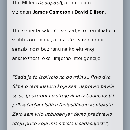
Tim Miller (
Deadpool
), a producenti
vizionari
James Cameron
i
David Ellison
.
Tim se nada kako će se serijal o Terminatoru
vratiti korijenima, a imat će i suvremenu
senzibilnost baziranu na kolektivnoj
anksioznosti oko umjetne inteligencije.
“Sada je to isplivalo na površinu… Prva dva
filma o terminatoru koja sam napravio bavila
su se tjeskobom o strojevima iz budućnosti i
prihvaćanjem istih u fantastičnom kontekstu.
Zato sam vrlo uzbuđen jer ćemo predstaviti
ideju priče koja ima smisla u sadašnjosti.”,