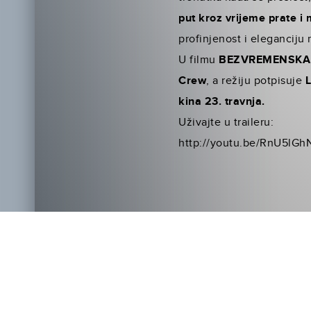
put kroz vrijeme prate i 
profinjenost i eleganciju
U filmu
BEZVREMENSKA
Crew
, a režiju potpisuje
L
kina 23. travnja.
Uživajte u traileru:
http://youtu.be/RnU5lGh