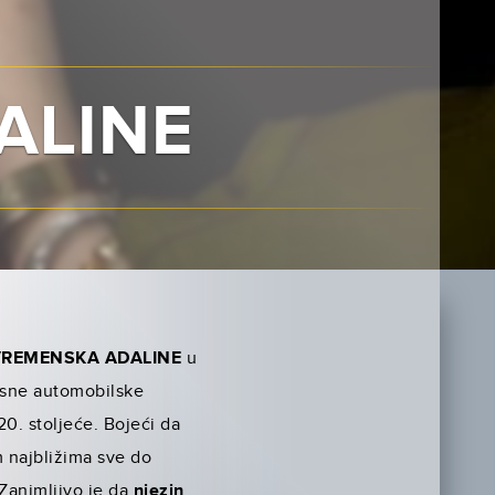
ALINE
VREMENSKA ADALINE
u
esne automobilske
20. stoljeće. Bojeći da
m najbližima sve do
 Zanimljivo je da
njezin