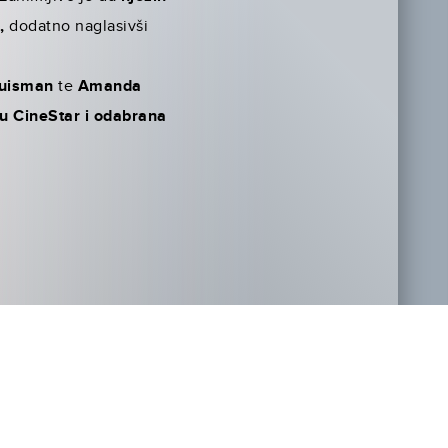
m,
dodatno naglasivši
Huisman
te
Amanda
 u CineStar i odabrana