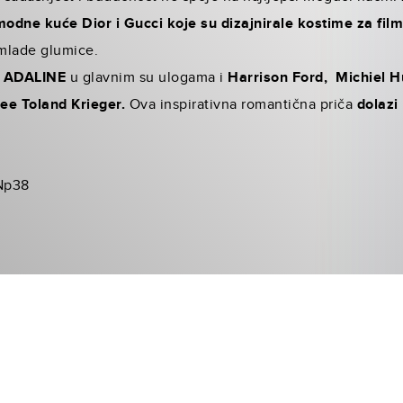
modne kuće Dior i Gucci koje su dizajnirale kostime za fil
 mlade glumice.
 ADALINE
u glavnim su ulogama i
Harrison Ford, Michiel 
ee Toland Krieger.
Ova inspirativna romantična priča
dolazi
Np38