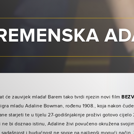
REMENSKA AD
at će zauvijek mlada! Barem tako tvrdi njezin no­vi film
BEZ
 igra mladu Adaline Bowman, rođenu 1908., koja nakon čud
ne starjeti te u tijelu 27-godišnjakinje proživi gotovo cijelo 
ji ne bi doznao istinu, Adali­ne živi povučeno okružena svoji
t, sadašnjost i budućnost ne spoje na najljepši mogući način.