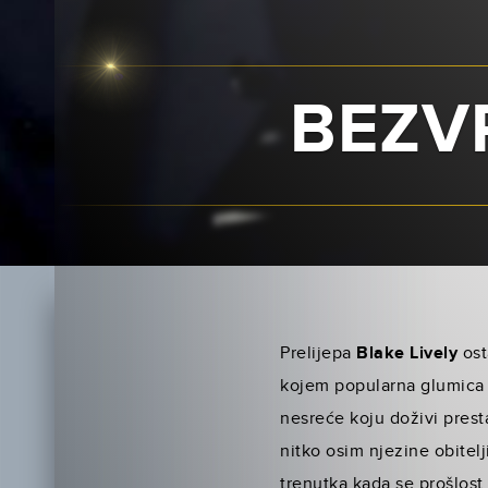
BEZV
Prelijepa
Blake Lively
ost
kojem popularna glumica
nesreće koju doživi presta
nitko osim njezine obitel
trenutka kada se proš­los