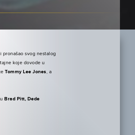
bi pronašao svog nestalog
 tajne koje dovode u
 je
Tommy Lee Jones
, a
su
Brad Pitt, Dede