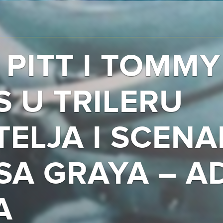
PITT I TOMMY
S U TRILERU
ELJA I SCENA
SA GRAYA – A
A