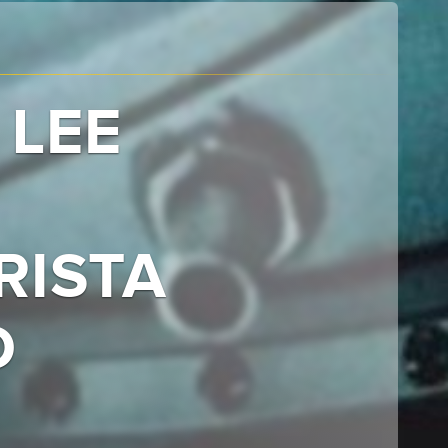
 LEE
RISTA
D