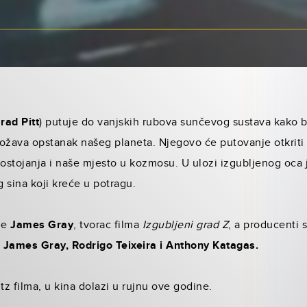
rad Pitt
) putuje do vanjskih rubova sunčevog sustava kako 
grožava opstanak našeg planeta. Njegovo će putovanje otkriti
postojanja i naše mjesto u kozmosu. U ulozi izgubljenog oca
sina koji kreće u potragu.
 je
James Gray
, tvorac filma
Izgubljeni grad Z
, a producenti 
 James Gray, Rodrigo Teixeira i Anthony Katagas.
Blitz filma, u kina dolazi u rujnu ove godine.