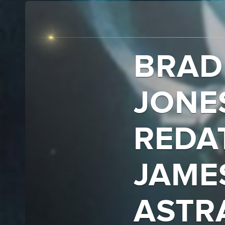
BRAD 
JONE
REDAT
JAME
ASTR