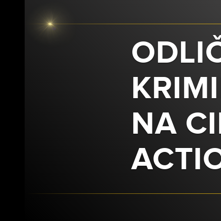
ODLI
KRIMI
NA C
ACTI