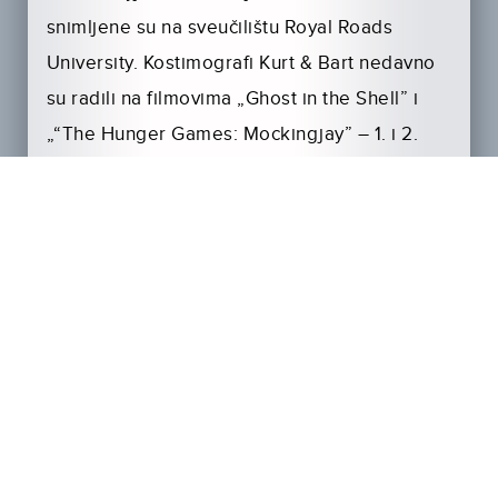
snimljene su na sveučilištu Royal Roads
University. Kostimografi Kurt & Bart nedavno
su radili na filmovima „Ghost in the Shell” i
„“The Hunger Games: Mockingjay” – 1. i 2.
dio.
U novom nastavku
DEADPOOL
kreće u
potragu za novim super junacima kako bi se
zajedno borili protiv glavnog negativca
Cabela kojeg tumači
Josh Brolin.
DEADPOOL 2,
u distribuciji Blitza, u kina stiže
pretpremijerno 15. svibnja i to u
najprestižnijim formatima IMAX, 4DX i REALD