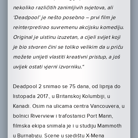
nekoliko različitih zanimljivih svjetova, ali
‘Deadpool’ je nešto posebno – prvi film je
reinterpretirao suvremenu akcijsku komediju.
Original je uistinu izuzetan, a cijeli svijet koji
je bio stvoren čini se toliko velikim da u priču
možete unijeti vlastiti kreativni pristup, a još
uvijek ostati vjerni izvorniku.“
Deadpool 2 snimao se 75 dana, od lipnja do
listopada 2017., u Britanskoj Kolumbiji, u
Kanadi. Osim na ulicama centra Vancouvera, u
bolnici Riverview i trafostanici Port Mann,
filmska ekipa snimala je i u studiju Mammoth
u Burnabyju. Scene u sjedištu X-Mena