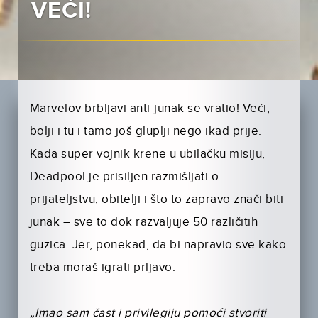
VEĆI!
Marvelov brbljavi anti-junak se vratio! Veći,
bolji i tu i tamo još gluplji nego ikad prije.
Kada super vojnik krene u ubilačku misiju,
Deadpool je prisiljen razmišljati o
prijateljstvu, obitelji i što to zapravo znači biti
junak – sve to dok razvaljuje 50 različitih
guzica. Jer, ponekad, da bi napravio sve kako
treba moraš igrati prljavo.
„Imao sam čast i privilegiju pomoći stvoriti