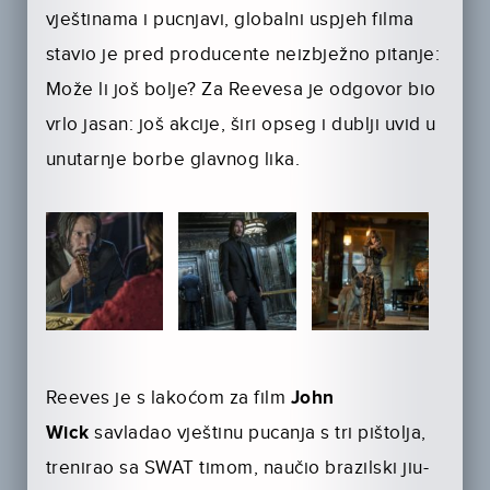
vještinama i pucnjavi, globalni uspjeh filma
stavio je pred producente neizbježno pitanje:
Može li još bolje? Za Reevesa je odgovor bio
vrlo jasan: još akcije, širi opseg i dublji uvid u
unutarnje borbe glavnog lika.
Reeves je s lakoćom za film
John
Wick
savladao vještinu pucanja s tri pištolja,
trenirao sa SWAT timom, naučio brazilski jiu-