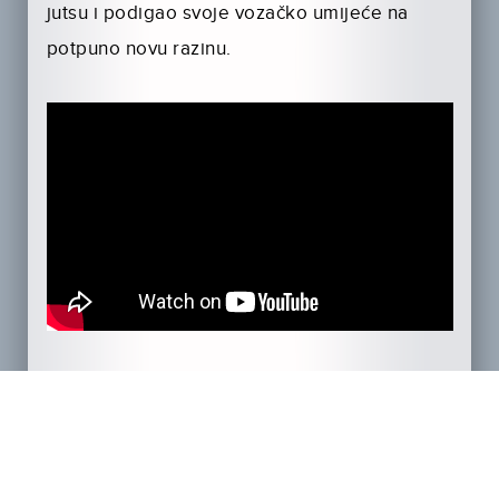
jutsu i podigao svoje vozačko umijeće na
potpuno novu razinu.
U novom nastavku legendarni plaćeni ubojica
John Wick bježi zbog dva razloga. Love ga jer
mu je za glavu raspisana tjeralica od 14
milijuna dolara te zato što je prekršio