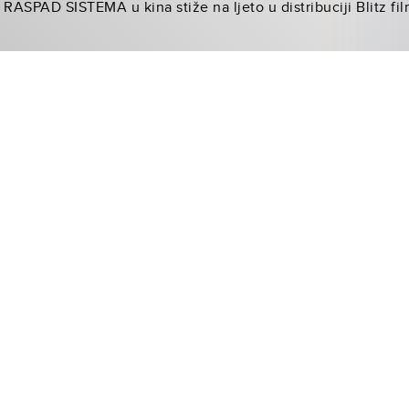
PAD SISTEMA u kina stiže na ljeto u distribuciji Blitz film 