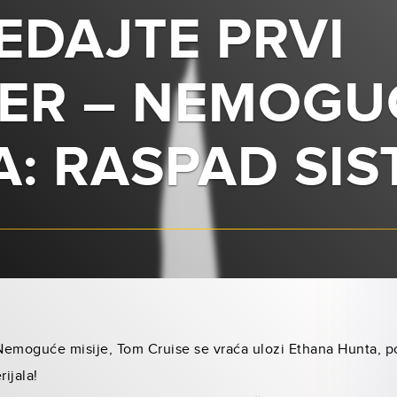
EDAJTE PRVI
LER – NEMOGU
A: RASPAD SI
Nemoguće misije, Tom Cruise se vraća ulozi Ethana Hunta, p
ijala!