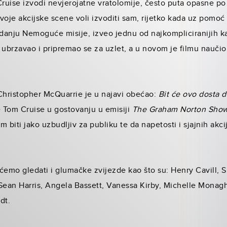
uise izvodi nevjerojatne vratolomije, često puta opasne po
voje akcijske scene voli izvoditi sam, rijetko kada uz pomoć
danju Nemoguće misije, izveo jednu od najkompliciranijih ka
je ubrzavao i pripremao se za uzlet, a u novom je filmu naučio
a Christopher McQuarrie je u najavi obećao:
Bit će ovo dosta d
e Tom Cruise u gostovanju u emisiji
The Graham Norton Sho
lm biti jako uzbudljiv za publiku te da napetosti i sjajnih akc
 ćemo gledati i glumačke zvijezde kao što su: Henry Cavill,
ean Harris, Angela Bassett, Vanessa Kirby, Michelle Monag
dt.