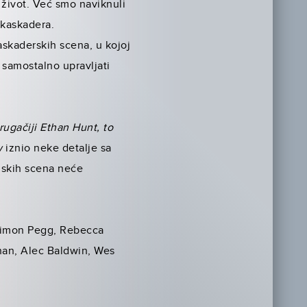
 život. Već smo naviknuli
 kaskadera.
skaderskih scena, u kojoj
 samostalno upravljati
rugačiji Ethan Hunt, to
w
iznio neke detalje sa
ijskih scena neće
 Simon Pegg, Rebecca
han, Alec Baldwin, Wes