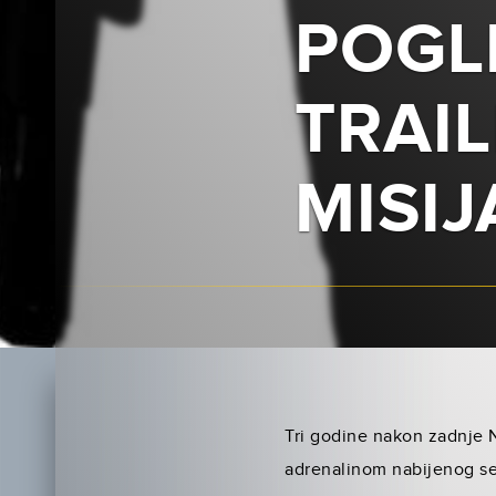
POGL
TRAI
MISIJ
Tri godine nakon zadnje 
adrenalinom nabijenog ser