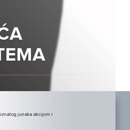
ĆA
STEMA
oznatog junaka akcijom i