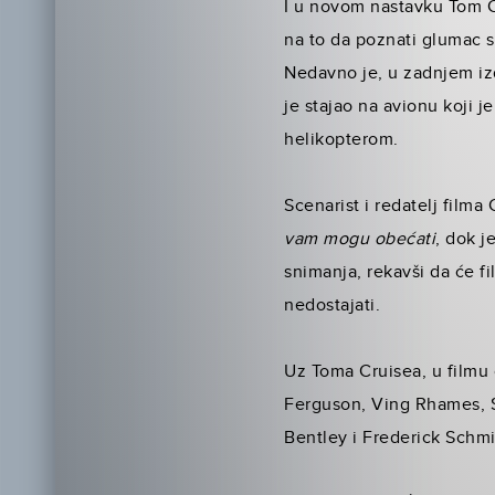
I u novom nastavku Tom Cr
na to da poznati glumac s
Nedavno je, u zadnjem iz
je stajao na avionu koji 
helikopterom.
Scenarist i redatelj film
vam mogu obećati
, dok j
snimanja, rekavši da će fi
nedostajati.
Uz Toma Cruisea, u filmu
Ferguson, Ving Rhames, S
Bentley i Frederick Schmi