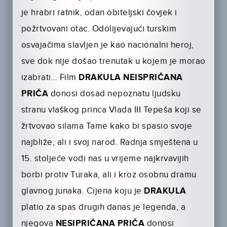
je hrabri ratnik, odan obiteljski čovjek i
požrtvovani otac. Odolijevajući turskim
osvajačima slavljen je kao nacionalni heroj,
sve dok nije došao trenutak u kojem je morao
izabrati… Film
DRAKULA NEISPRIČANA
PRIČA
donosi dosad nepoznatu ljudsku
stranu vlaškog princa Vlada III Tepeša koji se
žrtvovao silama Tame kako bi spasio svoje
najbliže, ali i svoj narod. Radnja smještena u
15. stoljeće vodi nas u vrijeme najkrvavijih
borbi protiv Turaka, ali i kroz osobnu dramu
glavnog junaka. Cijena koju je
DRAKULA
platio za spas drugih danas je legenda, a
njegova
NESIPRIČANA PRIČA
donosi