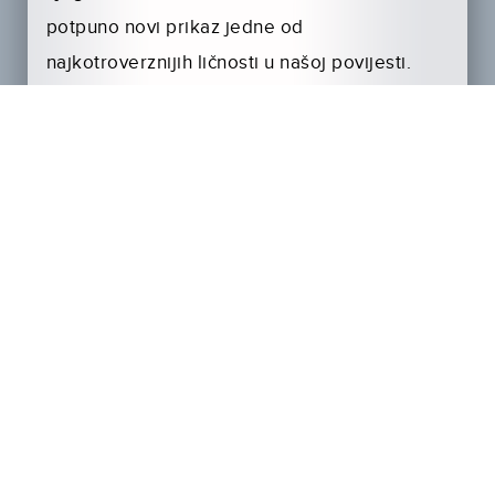
potpuno novi prikaz jed­ne od
najkotroverznijih ličnosti u našoj povijesti.
Film
DRAKULA NEISPRI­ČANA PRIČA dolazi
u hrvatska kina 2. listopada.
U glavnoj je
ulozi ka­rizmatični
Luke Evans
, a uz njega se u
ovom epskom akcijskom spektaklu pojavljuju
i
Dominic Cooper
kao okrutni sultan Mehmed
II te
Sarah Ga­don
kao Drakulina supruga
Mirena.
http://youtu.be/hagRMFJB6KM