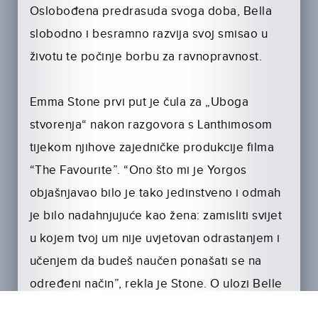
Oslobođena predrasuda svoga doba, Bella
slobodno i besramno razvija svoj smisao u
životu te počinje borbu za ravnopravnost.
Emma Stone prvi put je čula za „Uboga
stvorenja“ nakon razgovora s Lanthimosom
tijekom njihove zajedničke produkcije filma
“The Favourite”. “Ono što mi je Yorgos
objašnjavao bilo je tako jedinstveno i odmah
je bilo nadahnjujuće kao žena: zamisliti svijet
u kojem tvoj um nije uvjetovan odrastanjem i
učenjem da budeš naučen ponašati se na
određeni način”, rekla je Stone. O ulozi Belle
Baxter, ona kaže: “Bila sam tako uzbuđena i