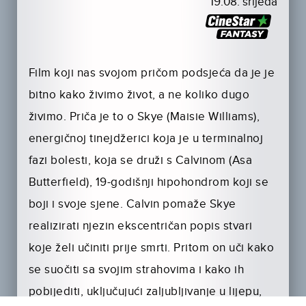
19.08. srijeda
Film koji nas svojom pričom podsjeća da je je
bitno kako živimo život, a ne koliko dugo
živimo. Priča je to o Skye (Maisie Williams),
energičnoj tinejdžerici koja je u terminalnoj
fazi bolesti, koja se druži s Calvinom (Asa
Butterfield), 19-godišnji hipohondrom koji se
boji i svoje sjene. Calvin pomaže Skye
realizirati njezin ekscentričan popis stvari
koje želi učiniti prije smrti. Pritom on uči kako
se suočiti sa svojim strahovima i kako ih
pobijediti, uključujući zaljubljivanje u lijepu,