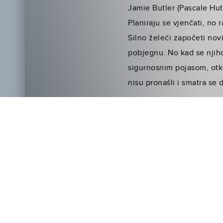
Jamie Butler (Pascale Hu
Planiraju se vjenčati, no
Silno želeći započeti nov
pobjegnu. No kad se njih
sigurnosnim pojasom, otk
nisu pronašli i smatra se 