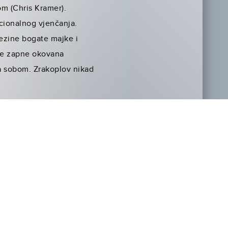
m (Chris Kramer).
icionalnog vjenčanja.
jezine bogate majke i
mie zapne okovana
a sobom. Zrakoplov nikad