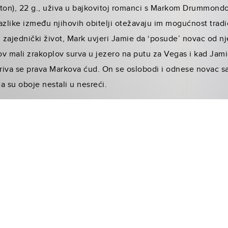
tton), 22 g., uživa u bajkovitoj romanci s Markom Drummondo
 razlike između njihovih obitelji otežavaju im mogućnost trad
i zajednički život, Mark uvjeri Jamie da ‘posude’ novac od n
ov mali zrakoplov surva u jezero na putu za Vegas i kad Ja
riva se prava Markova ćud. On se oslobodi i odnese novac s
da su oboje nestali u nesreći.