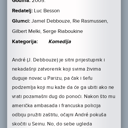
Godina:
2005.
Redatelj:
Luc Besson
Glumci:
Jamel Debbouze, Rie Rasmussen,
Gilbert Melki, Serge Riaboukine
Kategorija:
Komedija
André (J. Debbouze) je sitni prijestupnik i
nekadašnji zatvorenik koji svima živima
duguje novac u Parizu, pa čak i šefu
podzemlja koji mu kaže da će ga ubiti ako ne
vrati pozamašni dug do ponoći. Nakon što mu
američka ambasada i francuska policija
odbiju pružiti zaštitu, očajni André pokuša
skočiti u Seinu. No, do sebe ugleda