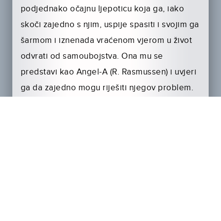
podjednako očajnu ljepoticu koja ga, iako
skoči zajedno s njim, uspije spasiti i svojim ga
šarmom i iznenada vraćenom vjerom u život
odvrati od samoubojstva. Ona mu se
predstavi kao Angel-A (R. Rasmussen) i uvjeri
ga da zajedno mogu riješiti njegov problem.
Njih se dvoje počnu družiti i, dok je Andreu
mafija za petama, on postaje sve privrženiji
djevojci…