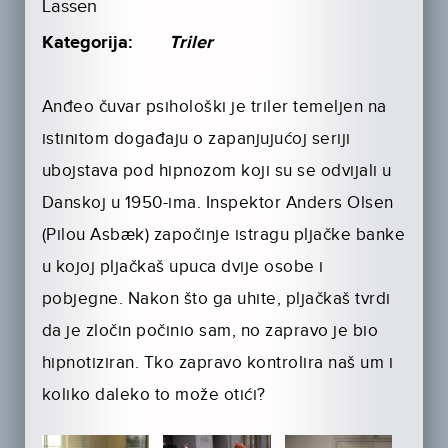
Lassen
Kategorija:
Triler
Anđeo čuvar psihološki je triler temeljen na
istinitom događaju o zapanjujućoj seriji
ubojstava pod hipnozom koji su se odvijali u
Danskoj u 1950-ima. Inspektor Anders Olsen
(Pilou Asbæk) započinje istragu pljačke banke
u kojoj pljačkaš upuca dvije osobe i
pobjegne. Nakon što ga uhite, pljačkaš tvrdi
da je zločin počinio sam, no zapravo je bio
hipnotiziran. Tko zapravo kontrolira naš um i
koliko daleko to može otići?