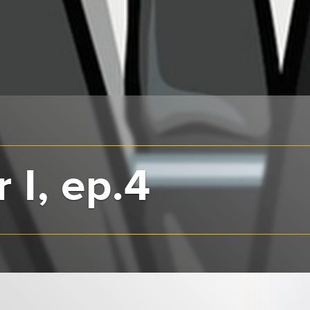
 I, ep.4