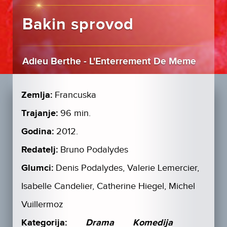
Bakin sprovod
Adieu Berthe - L'Enterrement De Meme
Zemlja:
Francuska
Trajanje:
96 min.
Godina:
2012.
Redatelj:
Bruno Podalydes
Glumci:
Denis Podalydes, Valerie Lemercier,
Isabelle Candelier, Catherine Hiegel, Michel
Vuillermoz
Kategorija:
Drama
Komedija