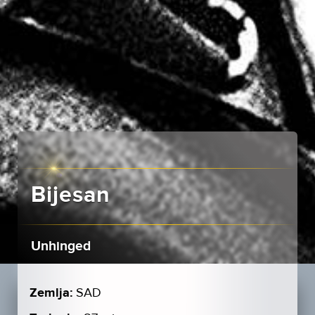
Bijesan
Unhinged
Zemlja:
SAD