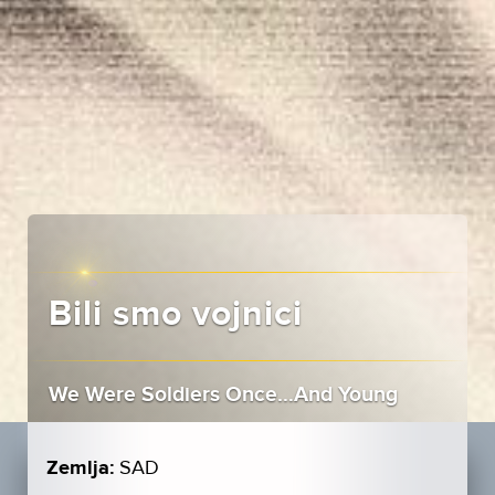
Bili smo vojnici
We Were Soldiers Once…And Young
Zemlja:
SAD