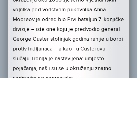
okruženju oko 2000 sjeverno-vijetnamskih
vojnika pod vodstvom pukovnika Ahna.
Mooreov je odred bio Prvi bataljun 7. konjičke
divizije – iste one koju je predvodio general
George Custer stotinjak godina ranije u borbi
protiv indijanaca – a kao i u Custerovu
slučaju, ironija je nastavljena: umjesto
pojačanja, našli su se u okruženju znatno
nadmoćnijeg neprijatelja.