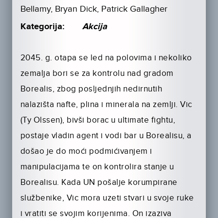
Bellamy, Bryan Dick, Patrick Gallagher
Kategorija:
Akcija
2045. g. otapa se led na polovima i nekoliko
zemalja bori se za kontrolu nad gradom
Borealis, zbog posljednjih nedirnutih
nalazišta nafte, plina i minerala na zemlji. Vic
(Ty Olssen), bivši borac u ultimate fightu,
postaje vladin agent i vodi bar u Borealisu, a
došao je do moći podmićivanjem i
manipulacijama te on kontrolira stanje u
Borealisu. Kada UN pošalje korumpirane
službenike, Vic mora uzeti stvari u svoje ruke
i vratiti se svojim korijenima. On izaziva