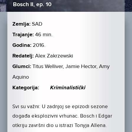
Bosch II, ep. 10
Zemlja:
SAD
Trajanje:
46 min.
Godina:
2016.
Redatelj:
Alex Zakrzewski
Glumci:
Titus Welliver, Jamie Hector, Amy
Aquino
Kategorija:
Kriminalistički
Svi su važni: U zadnjoj se epizodi sezone
događa eksplozivni vrhunac. Bosch i Edgar
otkriju završni dio u istrazi Tonyja Allena.