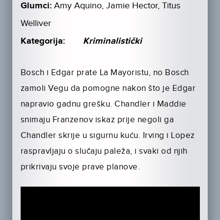
Glumci:
Amy Aquino, Jamie Hector, Titus
Welliver
Kategorija:
Kriminalistički
Bosch i Edgar prate La Mayoristu, no Bosch
zamoli Vegu da pomogne nakon što je Edgar
napravio gadnu grešku. Chandler i Maddie
snimaju Franzenov iskaz prije negoli ga
Chandler skrije u sigurnu kuću. Irving i Lopez
raspravljaju o slučaju paleža, i svaki od njih
prikrivaju svoje prave planove.