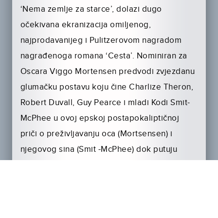
‘Nema zemlje za starce’, dolazi dugo
očekivana ekranizacija omiljenog,
najprodavanijeg i Pulitzerovom nagradom
nagrađenoga romana ‘Cesta’. Nominiran za
Oscara Viggo Mortensen predvodi zvjezdanu
glumačku postavu koju čine Charlize Theron,
Robert Duvall, Guy Pearce i mladi Kodi Smit-
McPhee u ovoj epskoj postapokaliptičnoj
priči o preživljavanju oca (Mortsensen) i
njegovog sina (Smit -McPhee) dok putuju
neplodnom Amerikom koju je uništila
tajanstvena kataklizma. Pustolovina je to koja
je pravo remek-djelo. ‘Cesta’ hrabro zamišlja
budućnost u kojoj su ljudi tjerani na najgore i