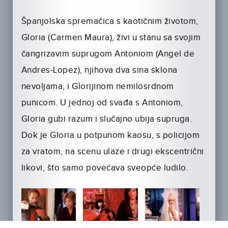
Španjolska spremačica s kaotičnim životom,
Gloria (Carmen Maura), živi u stanu sa svojim
čangrizavim suprugom Antoniom (Angel de
Andres-Lopez), njihova dva sina sklona
nevoljama, i Glorijinom nemilosrdnom
punicom. U jednoj od svađa s Antoniom,
Gloria gubi razum i slučajno ubija supruga.
Dok je Gloria u potpunom kaosu, s policijom
za vratom, na scenu ulaze i drugi ekscentrični
likovi, što samo povećava sveopće ludilo.