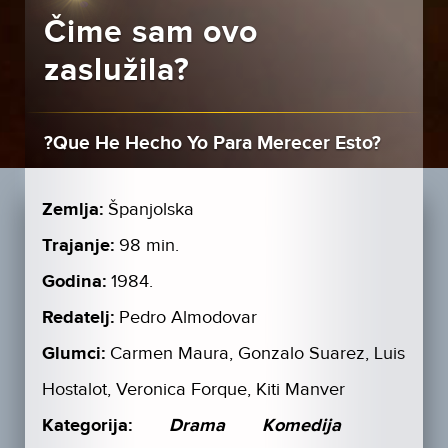
Čime sam ovo
zaslužila?
?Que He Hecho Yo Para Merecer Esto?
Zemlja:
Španjolska
Trajanje:
98 min.
Godina:
1984.
Redatelj:
Pedro Almodovar
Glumci:
Carmen Maura, Gonzalo Suarez, Luis
Hostalot, Veronica Forque, Kiti Manver
Kategorija:
Drama
Komedija