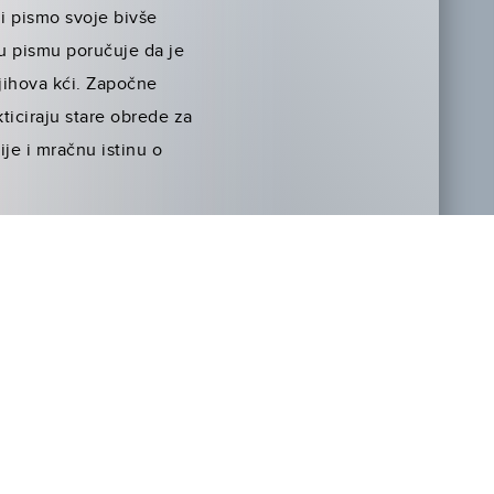
mi pismo svoje bivše
 u pismu poručuje da je
jihova kći. Započne
kticiraju stare obrede za
ije i mračnu istinu o