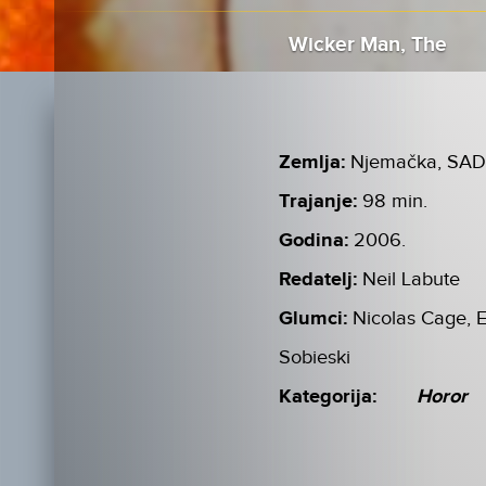
Wicker Man, The
Zemlja:
Njemačka, SA
Trajanje:
98 min.
Godina:
2006.
Redatelj:
Neil Labute
Glumci:
Nicolas Cage, E
Sobieski
Kategorija:
Horor