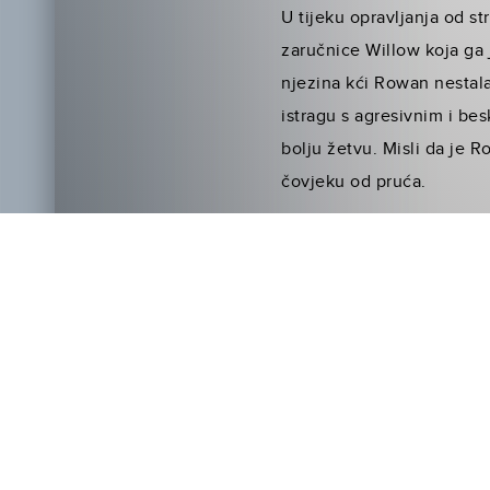
U tijeku opravljanja od s
zaručnice Willow koja ga 
njezina kći Rowan nestala
istragu s agresivnim i bes
bolju žetvu. Misli da je R
čovjeku od pruća.