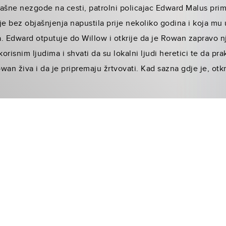
trašne nezgode na cesti, patrolni policajac Edward Malus pri
je bez objašnjenja napustila prije nekoliko godina i koja mu
. Edward otputuje do Willow i otkrije da je Rowan zapravo n
korisnim ljudima i shvati da su lokalni ljudi heretici te da pra
owan živa i da je pripremaju žrtvovati. Kad sazna gdje je, otkr