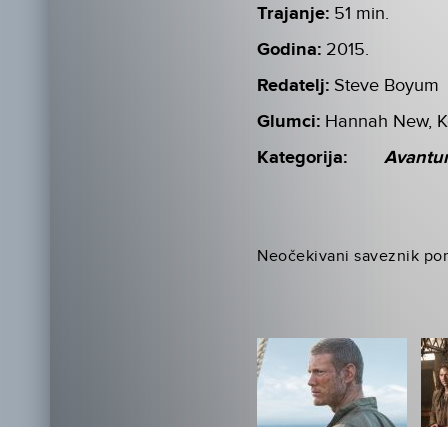
Trajanje:
51 min.
Godina:
2015.
Redatelj:
Steve Boyum
Glumci:
Hannah New, Ke
Kategorija:
Avantu
Neočekivani saveznik pom