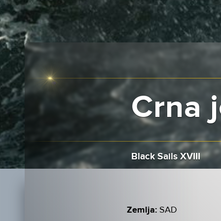
Crna j
Black Sails XVIII
Zemlja:
SAD