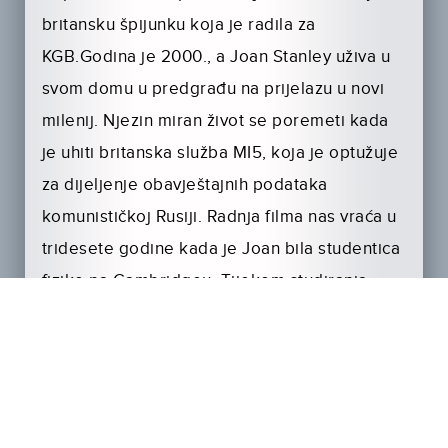
britansku špijunku koja je radila za
KGB.Godina je 2000., a Joan Stanley uživa u
svom domu u predgrađu na prijelazu u novi
milenij. Njezin miran život se poremeti kada
je uhiti britanska služba MI5, koja je optužuje
za dijeljenje obavještajnih podataka
komunističkoj Rusiji. Radnja filma nas vraća u
tridesete godine kada je Joan bila studentica
fizike na Cambridgeu. Tijekom studiranja
zaljubljuje se u mladog komunista Lea Galicha
i zbog njega počinje drugačije doživljavati
svijet te mijenja životne stavove. Kroz rad u
tajnom nuklearnom istraživačkom centru
tokom Drugog svjetskog rata, Joan shvati da