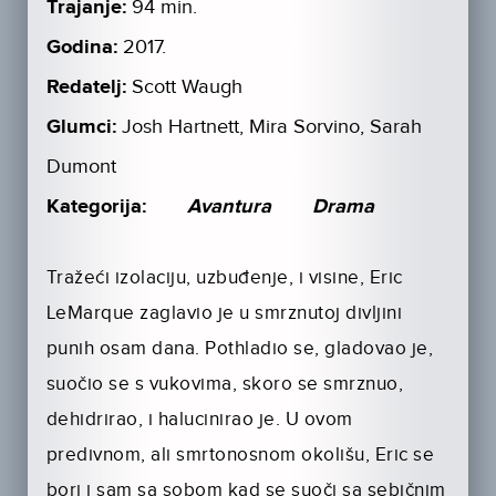
Trajanje:
94 min.
Godina:
2017.
Redatelj:
Scott Waugh
Glumci:
Josh Hartnett, Mira Sorvino, Sarah
Dumont
Kategorija:
Avantura
Drama
Tražeći izolaciju, uzbuđenje, i visine, Eric
LeMarque zaglavio je u smrznutoj divljini
punih osam dana. Pothladio se, gladovao je,
suočio se s vukovima, skoro se smrznuo,
dehidrirao, i halucinirao je. U ovom
predivnom, ali smrtonosnom okolišu, Eric se
bori i sam sa sobom kad se suoči sa sebičnim