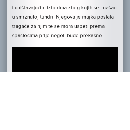
i uništavajućim izborima zbog kojih se i našao
u smrznutoj tundri. Njegova je majka poslala
tragače za njim te se mora uspeti prema
spasiocima prije negoli bude prekasno…