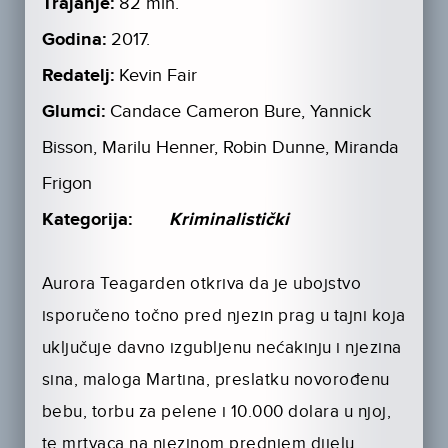
Trajanje:
82 min.
Godina:
2017.
Redatelj:
Kevin Fair
Glumci:
Candace Cameron Bure, Yannick
Bisson, Marilu Henner, Robin Dunne, Miranda
Frigon
Kategorija:
Kriminalistički
Aurora Teagarden otkriva da je ubojstvo
isporučeno točno pred njezin prag u tajni koja
uključuje davno izgubljenu nećakinju i njezina
sina, maloga Martina, preslatku novorođenu
bebu, torbu za pelene i 10.000 dolara u njoj,
te mrtvaca na njezinom prednjem dijelu