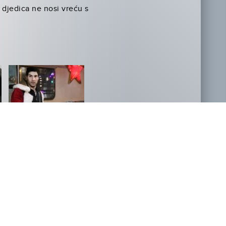
 djedica ne nosi vreću s