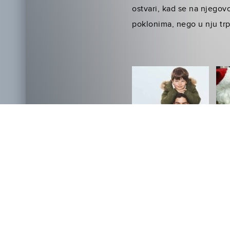
ostvari, kad se na njegov
poklonima, nego u nju trp