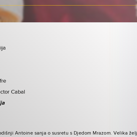
ija
fre
ictor Cabal
ja
odišnji Antoine sanja o susretu s Djedom Mrazom. Velika žel