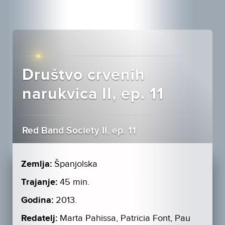
Društvo crvenih
narukvica II, ep. 11
Red Band Society II, ep. 11
Zemlja:
Španjolska
Trajanje:
45 min.
Godina:
2013.
Redatelj:
Marta Pahissa, Patricia Font, Pau