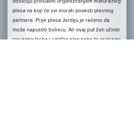
odlučuju proslaviti organiziranjem maturalnog
plesa na koji će svi morati povesti plesnog
partnera. Prije plesa Jordiju je rečeno da
može napustiti bolnicu. Ali ovaj put želi učiniti
sve kako treba i smišlja plan kako bi osigurao
da će Crvene narukvice uvijek ostati zajedno,
čak i kad izađu iz bolnice: našao je stan u
kojemu će svi zajedno živjeti! Međutim,
nekoliko trenutaka prije početka zabave, Leo
odlazi po rezultate svog zagnjeg CT-a i nalaz
je mnogo gori od očekivanoga. Baš kad
postaje očajan, pojavljuje se Alex – mali
anđeo – i daje mu veoma čudnu ponudu.