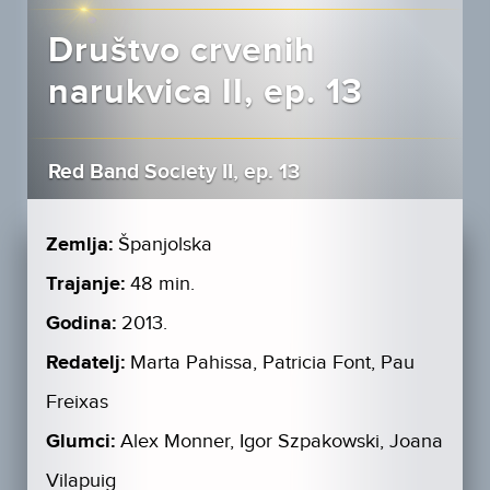
Društvo crvenih
narukvica II, ep. 13
Red Band Society II, ep. 13
Zemlja:
Španjolska
Trajanje:
48 min.
Godina:
2013.
Redatelj:
Marta Pahissa, Patricia Font, Pau
Freixas
Glumci:
Alex Monner, Igor Szpakowski, Joana
Vilapuig