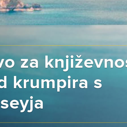
o za književnos
d krumpira s
seyja