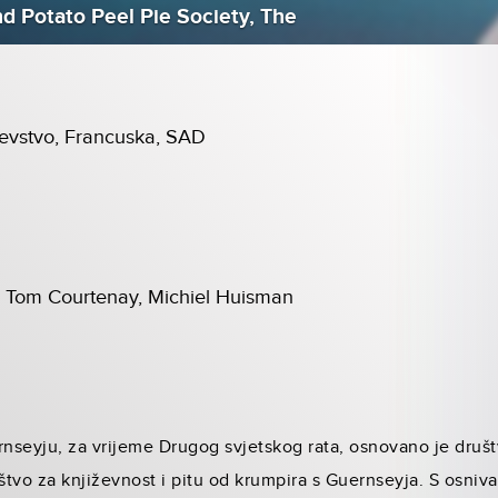
d Potato Peel Pie Society, The
jevstvo, Francuska, SAD
y, Tom Courtenay, Michiel Huisman
seyju, za vrijeme Drugog svjetskog rata, osnovano je društ
tvo za književnost i pitu od krumpira s Guernseyja. S osniv