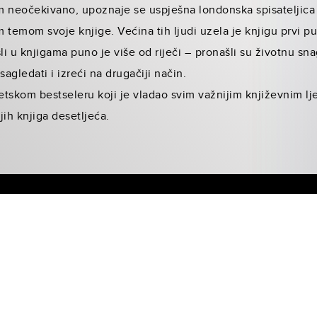
 neočekivano, upoznaje se uspješna londonska spisateljica 
 temom svoje knjige. Većina tih ljudi uzela je knjigu prvi p
li u knjigama puno je više od riječi – pronašli su životnu snag
gledati i izreći na drugačiji način.
tskom bestseleru koji je vladao svim važnijim književnim lj
jih knjiga desetljeća.