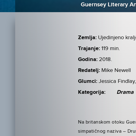
Guernsey Literary An
Zemlja:
Ujedinjeno kral
Trajanje:
119 min.
Godina:
2018.
Redatelj:
Mike Newell
Glumci:
Jessica Findla
Kategorija:
Drama
Na britanskom otoku Guern
simpatičnog naziva – Druš