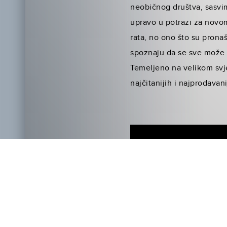
neobičnog društva, sasvim
upravo u potrazi za novom
rata, no ono što su pronaš
spoznaju da se sve može sa
Temeljeno na velikom svje
najčitanijih i najprodavani