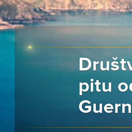
Društv
pitu o
Guern