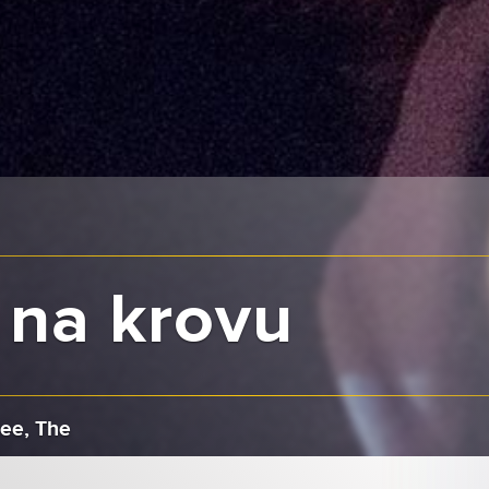
 na krovu
ree, The