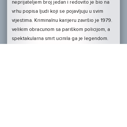
neprijateljem broj jedan i redovito je bio na
vrhu popisa ljudi koji se pojavljuju u svim
vijestima. Kriminalnu karijeru završio je 1979.
velikim obracunom sa pariškom policijom, a
spektakularna smrt ucinila ga je legendom.
Gotovo trideset godina poslije njegove smrti,
mit o Mesrineu i dalje živi…