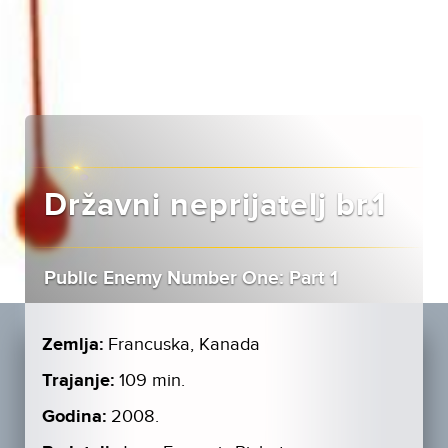
Državni neprijatelj br.1
Public Enemy Number One: Part 1
Zemlja:
Francuska, Kanada
Trajanje:
109 min.
Godina:
2008.