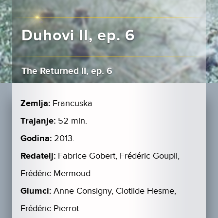
Duhovi II, ep. 6
The Returned II, ep. 6
Zemlja:
Francuska
Trajanje:
52 min.
Godina:
2013.
Redatelj:
Fabrice Gobert, Frédéric Goupil,
Frédéric Mermoud
Glumci:
Anne Consigny, Clotilde Hesme,
Frédéric Pierrot