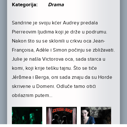
Kategorija:
Drama
Sandrine je svoju kćer Audrey predala
Pierreovim ljudima koji je drže u podrumu.
Nakon što su se sklonili u crkvu oca Jean-
Françoisa, Adèle i Simon počinju se zbližavati.
Julie je našla Victorova oca, sada starca u
komi, koji krije tešku tajnu. Što se tiče
Jérômea i Berga, oni sada znaju da su Horde
skrivene u Domeni. Odluče tamo otići
obilaznim putem…