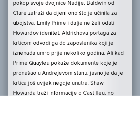
pokop svoje dvojnice Nadije, Baldwin od
Clare zatraži da cijeni ono što je učinila za
ubojstva. Emily Prime i dalje ne želi odati
Howardov idenitet. Aldrichova portaga za
krticom odvodi ga do zaposlenika koji je
iznenada umro prije nekoliko godina. Ali kad
Prime Quayleu pokaže dokumente koje je
pronašao u Andrejevom stanu, jasno je da je
krtica još uvijek negdje unutra. Shaw
Howarda traži informacije o Castilleu, no
Howard mu ništa ne govori, pa ga Shaw šalje
na detektor laži – nesvjestan da ne ispituje
Primea. I lako prolazi detetktor laži. Emily
Prime vodi Shawa u Indigo, gdje osoblje želi