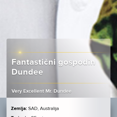
Fantastični gospodin
Dundee
Very Excellent Mr. Dundee
Zemlja:
SAD, Australija