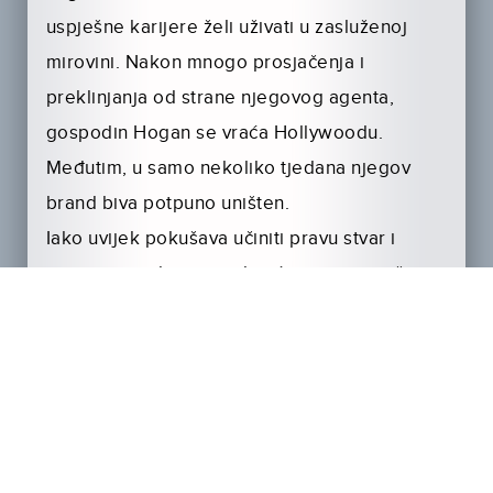
uspješne karijere želi uživati u zasluženoj
mirovini. Nakon mnogo prosjačenja i
preklinjanja od strane njegovog agenta,
gospodin Hogan se vraća Hollywoodu.
Međutim, u samo nekoliko tjedana njegov
brand biva potpuno uništen.
Iako uvijek pokušava učiniti pravu stvar i
spasiti svoju brzo opadajuću reputaciju, život
se jednostavno urotio protiv njega.
Sve se polako počinje pretvarati u pakao… ali
i u fantastičnu zabavu za sve nas!