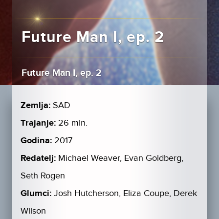
Future Man I, ep. 2
Future Man I, ep. 2
Zemlja:
SAD
Trajanje:
26 min.
Godina:
2017.
Redatelj:
Michael Weaver, Evan Goldberg,
Seth Rogen
Glumci:
Josh Hutcherson, Eliza Coupe, Derek
Wilson