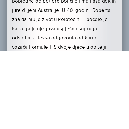
pobjegne od potjere policije i mafijaša dok ih
jure diljem Australije. U 40. godini, Roberts
zna da mu je život u kolotečini – počelo je
kada ga je njegova uspješna supruga
odvjetnica Tessa odgovorila od karijere
vozača Formule 1. S dvoje djece u obitelji
izvukla je karticu ‘odgovornosti’. Imaju dvoje
djece i ‘Vožnja trkaćih automobila je opasna!’