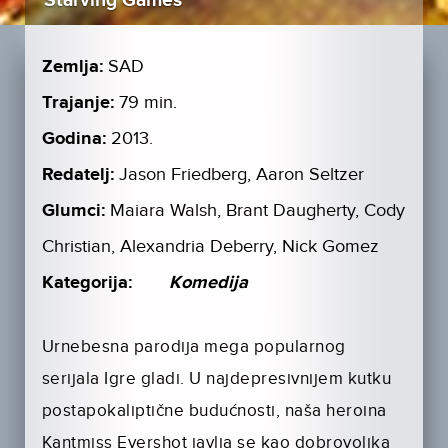
Starving Games
Zemlja:
SAD
Trajanje:
79 min.
Godina:
2013.
Redatelj:
Jason Friedberg, Aaron Seltzer
Glumci:
Maiara Walsh, Brant Daugherty, Cody
Christian, Alexandria Deberry, Nick Gomez
Kategorija:
Komedija
Urnebesna parodija mega popularnog
serijala Igre gladi. U najdepresivnijem kutku
postapokaliptične budućnosti, naša heroina
Kantmiss Evershot javlja se kao dobrovoljka