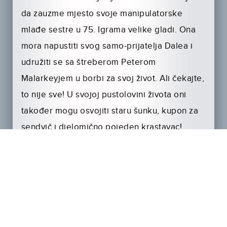
da zauzme mjesto svoje manipulatorske
mlađe sestre u 75. Igrama velike gladi. Ona
mora napustiti svog samo-prijatelja Dalea i
udružiti se sa štreberom Peterom
Malarkeyjem u borbi za svoj život. Ali čekajte,
to nije sve! U svojoj pustolovini života oni
također mogu osvojiti staru šunku, kupon za
sendvič i djelomično pojeden krastavac!