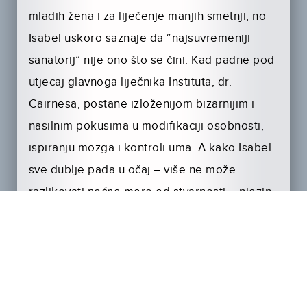
mladih žena i za liječenje manjih smetnji, no
Isabel uskoro saznaje da “najsuvremeniji
sanatorij” nije ono što se čini. Kad padne pod
utjecaj glavnoga liječnika Instituta, dr.
Cairnesa, postane izloženijom bizarnijim i
nasilnim pokusima u modifikaciji osobnosti,
ispiranju mozga i kontroli uma. A kako Isabel
sve dublje pada u očaj – više ne može
razlikovati noćne more od stvarnosti – njezin
brat Roderick postaje sumnjičav oko
Rosewooda. Počeo je istraživati i otkrio tajno
društvo bogatih i elitnih koje financira, potiče
i profitira od liječnikovih perverznih liječenja.