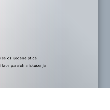
 se ozlijeđene ptice
 kroz paralelna iskušenja