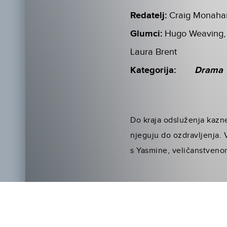
Redatelj:
Craig Monaha
Glumci:
Hugo Weaving, 
Laura Brent
Kategorija:
Drama
Do kraja odsluženja kazne
njeguju do ozdravljenja. 
s Yasmine, veličanstveno