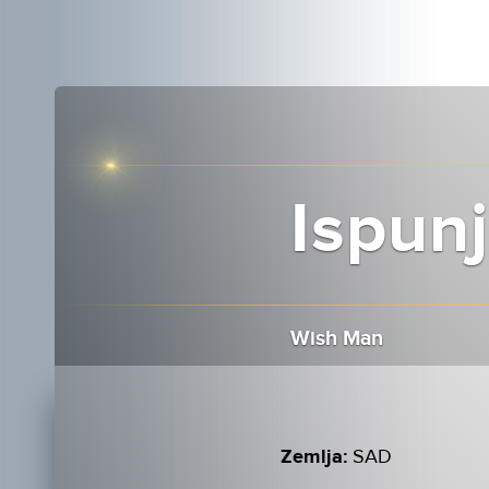
Ispunj
Wish Man
Zemlja:
SAD