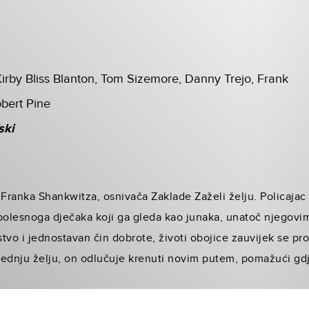
irby Bliss Blanton, Tom Sizemore, Danny Trejo, Frank
obert Pine
ski
či Franka Shankwitza, osnivača Zaklade Zaželi želju. Policaja
 bolesnoga dječaka koji ga gleda kao junaka, unatoč njegov
jstvo i jednostavan čin dobrote, životi obojice zauvijek se pr
jednju želju, on odlučuje krenuti novim putem, pomažući g