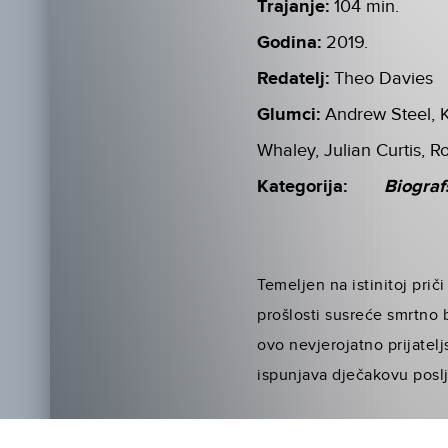
Trajanje:
104 min.
Godina:
2019.
Redatelj:
Theo Davies
Glumci:
Andrew Steel, K
Whaley, Julian Curtis, R
Kategorija:
Biograf
Temeljen na istinitoj pri
prošlosti susreće smrtno
ovo nevjerojatno prijatel
ispunjava dječakovu posl