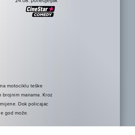
24.08. ponedjeljak
c na motociklu teške
im brojnim manama. Kroz
omijene. Dok policajac
dje god može.