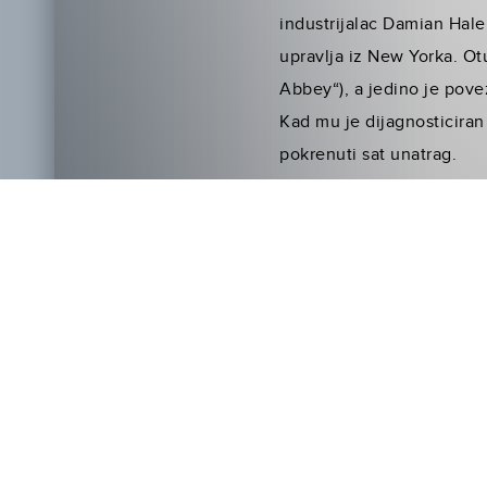
industrijalac Damian Hale
upravlja iz New Yorka. Ot
Abbey“), a jedino je pov
Kad mu je dijagnosticira
pokrenuti sat unatrag.