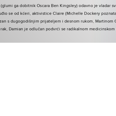
 (glumi ga dobitnik Oscara Ben Kingsley) odavno je vladar s
uđio se od kćeri, aktivistice Claire (Michelle Dockery pozna
ezan s dugogodišnjim prijateljem i desnom rukom, Martinom O
n rak, Damian je odlučan podvrći se radikalnom medicinskom 