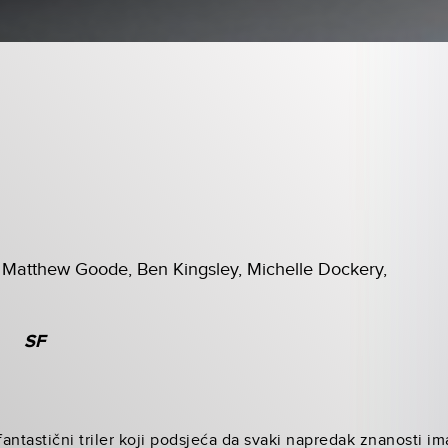
 Matthew Goode, Ben Kingsley, Michelle Dockery,
SF
ntastični triler koji podsjeća da svaki napredak znanosti ima