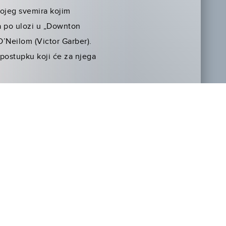
vojeg svemira kojim
ta po ulozi u „Downton
’Neilom (Victor Garber).
postupku koji će za njega