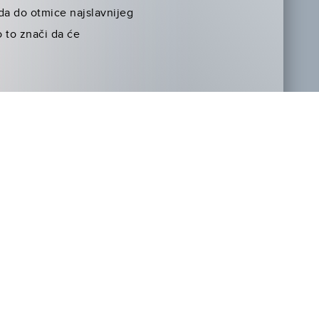
da do otmice najslavnijeg
o to znači da će