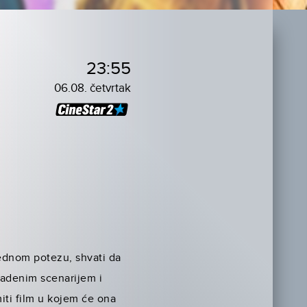
23:55
06.08. četvrtak
jednom potezu, shvati da
radenim scenarijem i
iti film u kojem će ona