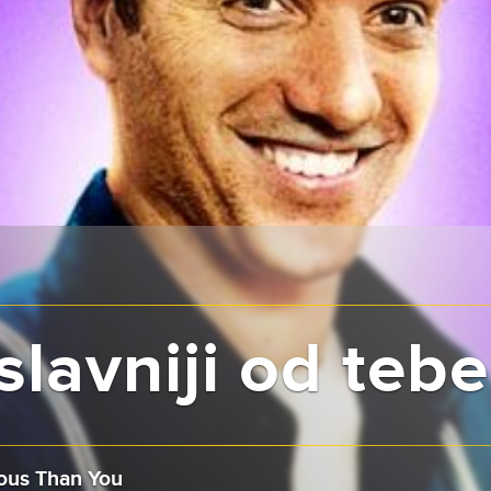
slavniji od tebe
ous Than You