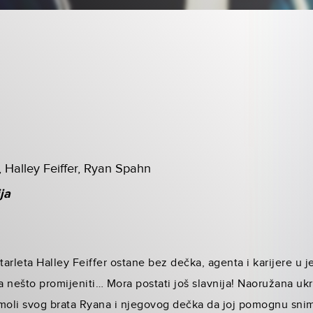
, Halley Feiffer, Ryan Spahn
ja
arleta Halley Feiffer ostane bez dečka, agenta i karijere u 
 nešto promijeniti… Mora postati još slavnija! Naoružana uk
moli svog brata Ryana i njegovog dečka da joj pomognu snim