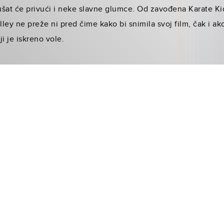
ušat će privući i neke slavne glumce. Od zavođena Karate Ki
ley ne preže ni pred čime kako bi snimila svoj film, čak i ak
ji je iskreno vole.