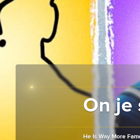
On je 
He Is Way More Fam