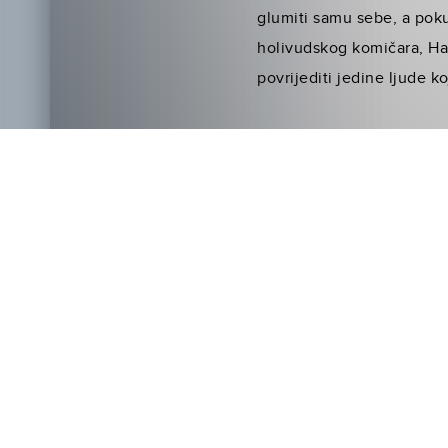
glumiti samu sebe, a pok
holivudskog komičara, Hal
povrijediti jedine ljude ko