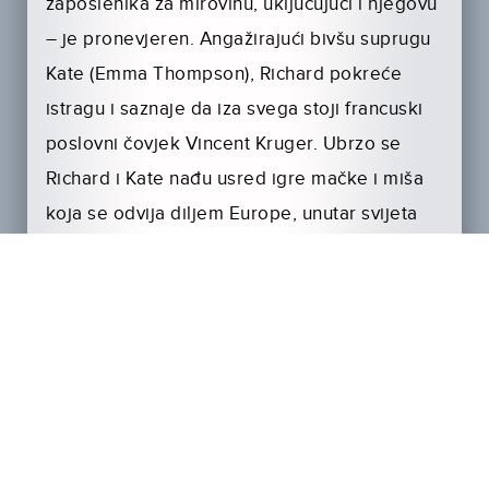
zaposlenika za mirovinu, uključujući i njegovu
– je pronevjeren. Angažirajući bivšu suprugu
Kate (Emma Thompson), Richard pokreće
istragu i saznaje da iza svega stoji francuski
poslovni čovjek Vincent Kruger. Ubrzo se
Richard i Kate nađu usred igre mačke i miša
koja se odvija diljem Europe, unutar svijeta
intriga, suludih potjera i krađe dragulja
tijekom koje se ponovno raspiruju njihovi
nekoć ugasli osjećaji…